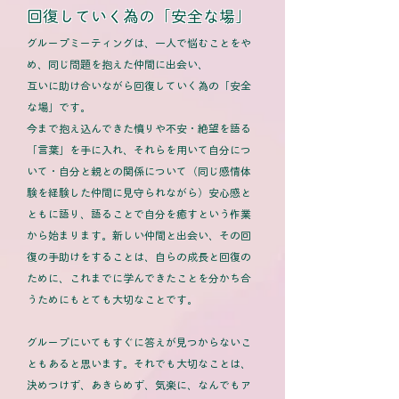
回復していく為の「安全な場」
グループミーティングは、一人で悩むことをや
め、同じ問題を抱えた仲間に出会い、
互いに助け合いながら回復していく為の「安全
な場」です。
今まで抱え込んできた憤りや不安・絶望を語る
「言葉」を手に入れ、それらを用いて自分につ
いて・自分と親との関係について（同じ感情体
験を経験した仲間に見守られながら）安心感と
ともに語り、語ることで自分を癒すという作業
から始まります。新しい仲間と出会い、その回
復の手助けをすることは、自らの成長と回復の
ために、これまでに学んできたことを分かち合
うためにもとても大切なことです。
グループにいてもすぐに答えが見つからないこ
ともあると思います。それでも大切なことは、
決めつけず、あきらめず、気楽に、なんでもア