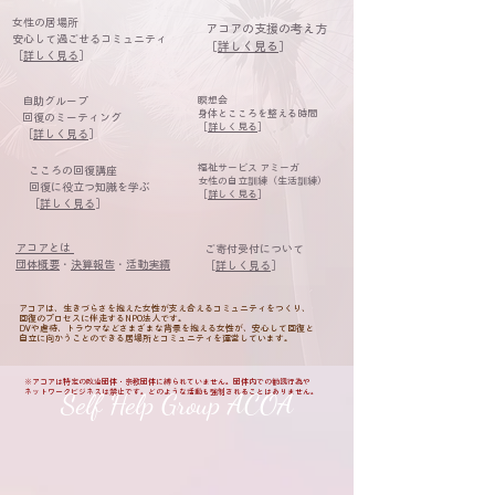
女性の居場所
アコアの支援の考え方
安心して過ごせるコミュニティ
［
詳しく見る
］
［
詳しく見る
］​
自助グループ
瞑想会
身体とこころを整える時間
回復のミーティング
［
詳しく見る
］
［
詳しく見る
］
福祉サービス アミーガ
こころの回復講座
女性の自立訓練（生活訓練）
回復に役立つ知識を学ぶ
［
詳しく見る
］​
［
詳しく見る
］
アコアとは
ご寄付受付について
団体概要
・
決算報告
・
活動実績
［
詳しく見る
］
アコアは、生きづらさを抱えた女性が支え合えるコミュニティをつくり、
回復のプロセスに伴走するNPO法人です。
DVや虐待、トラウマなどさまざまな背景を抱える女性が、安心して回復と
自立に向かうことのできる居場所とコミュニティを運営しています。
※アコアは特定の政治団体・宗教団体に縛られていません。団体内での勧誘行為や
​Self Help Group ACOA
ネットワークビジネスは禁止です。どのような活動も強制されることはありません。