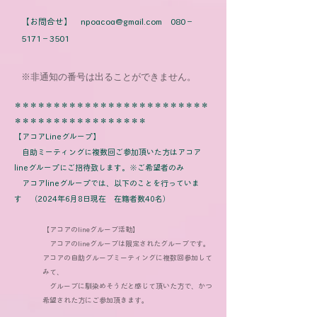
【お問合せ】
npoacoa@gmail.com
​080－
5171－3501
​※非通知の番号は出ることができません。
＊＊＊＊＊＊＊＊＊＊＊＊＊＊＊＊＊＊＊＊＊＊＊＊＊
＊＊＊＊＊＊＊＊＊＊＊＊＊＊＊＊＊
【アコアLineグループ】
自助ミーティングに複数回ご参加頂いた方はアコア
lineグループにご招待致します。※ご希望者のみ
アコアlineグループでは、以下のことを行っていま
す （2024年6月8日現在 在籍者数40名）
【アコアのlineグループ活動】
アコアのlineグループは限定されたグループです。
アコアの自助グループミーティングに複数回参加して
みて、
グループに馴染めそうだと感じて頂いた方で、かつ
希望された方にご参加頂きます。