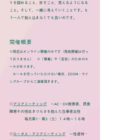
リを認めること、許すこと、笑えるようになる
こと。そして、一緒に考えていくことです。も
う一人で抱え込まなくても良いのです。
開催概
要
※現在はオンライン開催のみです（現地開催は行っ
ておりません） ※「尊重」や「安全」のためのル
ールがあります。
ルールを守っていただけない場合、ZOOM・ライ
ングループからご退場頂きます。
◇
アコアミーティング
～AC・DV被害者、摂食
障害その他生きづらさを抱えた当事者女性
毎月第1・第3（土）１４時～１６時
◇
ロータス・アコアミーティング
～性虐待・