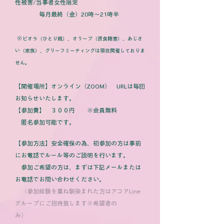
性被害/当事者女性限定
毎月最終（金）20時～21時半
※
ビオラ（ひとり親）、オリーブ（摂食障害）、あじさ
い（家族）、グリーフミーティングは現在開催しておりま
せん。
【開催場所】オンライン（ZOOM） URLは毎回
お知らせいたします。
【参加費】 ３００円 ※
会員無料
匿名参加可能です。
【参加方法】安全確保の為、初参加の方は事前
にお電話でルール等のご説明を行います。
参加ご希望の方は、まずは下記メールまたは
お電話でお問い合わせください。
（参加経験を重ね馴染まれた方はアコアLine
グループにご招待致します※希望者の
み）