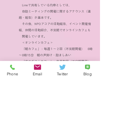
Lineで共有している内容としては、
自助ミーティングの開催に関するアナウンス（連
絡・報告）が基本です。
その他、NPOアコアの活動報告、イベント開催情
報、仲間の活動紹介、不定期でオンラインカフェも
開催しています。
＜オンラインカフェ＞
「朝カフェ」：毎週１～２回（不定期開催） 8時
～8時15分 朝の声掛け・励ましあい
「夜のギフトカフェ」：毎月数回（不定期開催）
20時～20時15分 言葉のギフトの渡しあい
Phone
Email
Twitter
Blog
＊＊＊＊＊＊＊＊＊＊＊＊＊＊＊＊＊＊＊＊＊＊＊＊＊
＊＊＊＊＊＊＊＊＊＊＊＊＊＊＊＊＊＊＊＊
アコアミーティング内容
毎回ひとつの「テーマ」を利用します。参加者で「テー
マ」を選びます 。テーマがない日もあります。
その後、自分の話（生い立ちや生育歴など、今悩んでいる