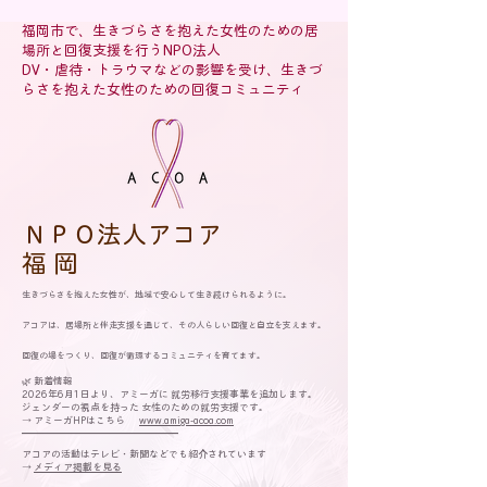
福岡市で、生きづらさを抱えた女性のための居
場所と回復支援を行うNPO法人
DV・虐待・トラウマなどの影響を受け、生きづ
らさを抱えた女性のための回復コミュニティ
​ＮＰＯ法人アコア
​福 岡
生きづらさを抱えた女性が、地域で安心して生き続けられるように。
アコアは、居場所と伴走支援を通じて、その人らしい回復と自立を支えます。
回復の場をつくり、回復が循環するコミュニティを育てます。
🌿 新着情報
2026年6月1日より、アミーガに 就労移行支援事業を追加します。
ジェンダーの視点を持った 女性のための就労支援です。
→ アミーガHPはこちら
www.amiga-acoa.com
━━━━━━━━━━━━━━━━
アコアの活動はテレビ・新聞などでも紹介されています
→
メディア掲載を見る