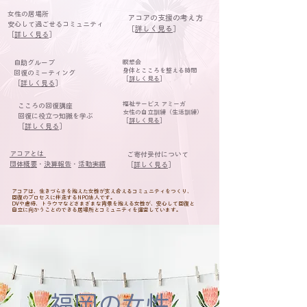
女性の居場所
アコアの支援の考え方
安心して過ごせるコミュニティ
［
詳しく見る
］
［
詳しく見る
］​
自助グループ
瞑想会
身体とこころを整える時間
回復のミーティング
［
詳しく見る
］
［
詳しく見る
］
福祉サービス アミーガ
こころの回復講座
女性の自立訓練（生活訓練）
回復に役立つ知識を学ぶ
［
詳しく見る
］​
［
詳しく見る
］
アコアとは
ご寄付受付について
団体概要
・
決算報告
・
活動実績
［
詳しく見る
］
アコアは、生きづらさを抱えた女性が支え合えるコミュニティをつくり、
回復のプロセスに伴走するNPO法人です。
DVや虐待、トラウマなどさまざまな背景を抱える女性が、安心して回復と
自立に向かうことのできる居場所とコミュニティを運営しています。
※アコアは特定の政治団体・宗教団体に縛られていません。団体内での勧誘行為や
ネットワークビジネスは禁止です。どのような活動も強制されることはありません。
福岡の女性