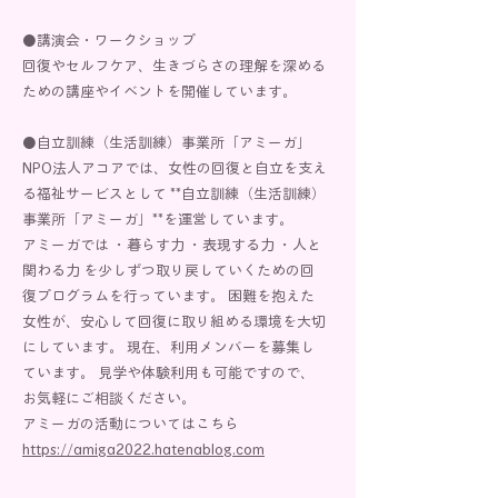
●講演会・ワークショップ
回復やセルフケア、生きづらさの理解を深める
ための講座やイベントを開催しています。
●自立訓練（生活訓練）事業所「アミーガ」
NPO法人アコアでは、女性の回復と自立を支え
る福祉サービスとして **自立訓練（生活訓練）
事業所「アミーガ」**を運営しています。
アミーガでは ・暮らす力 ・表現する力 ・人と
関わる力 を少しずつ取り戻していくための回
復プログラムを行っています。 困難を抱えた
女性が、安心して回復に取り組める環境を大切
にしています。 現在、利用メンバーを募集し
ています。 見学や体験利用も可能ですので、
お気軽にご相談ください。
アミーガの活動についてはこちら
https://amiga2022.hatenablog.com